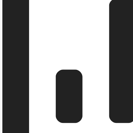
УСТАВ
РЕЕС
ПРАВОВЫЕ АКТЫ
РЕШЕНИЯ ПО ИЗМЕНЕНИЮ УСТАВА
ПЕРЕ
РЕШЕНИЯ
ПОСТАНОВЛЕНИЯ АДМИНИСТ
АДМИНИСТРАТИВНЫЕ РЕГЛАМЕНТЫ
ПУБЛИЧНЫЕ СЛУША
БЮДЖЕТ ПО ГОДАМ
БЮДЖЕТ
ОТЧЕТ ОБ ИСПОЛНЕНИИ БЮДЖЕТА
_
БЛАНКИ, ФОРМЫ, ЗАЯВЛЕНИЯ И ИНЫХ 
МУНИЦИПАЛЬНЫЕ УСЛУГИ
СТАНДАРТЫ МУНИЦИПАЛЬНЫХ УСЛУГ
НОРМАТИВНО-ПРАВОВЫЕ АКТЫ
ОБРАЩЕНИЕ К ГЛАВЕ
ИНТЕРНЕТ ПРИЕМН
ПРИЕМ ГРАЖДАН
ФОРМА ОБРАЩЕНИЙ И ЗАЯВЛЕНИЙ
ПОРЯ
РЕГЛАМЕНТ РАССМОТРЕНИЯ ОБРАЩЕНИЙ