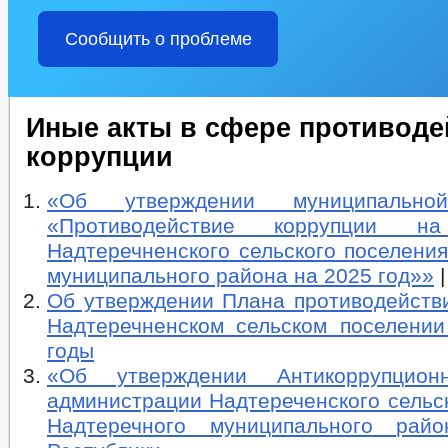
Сообщить о проблеме
Иные акты в сфере противоде
коррупции
«Об утверждении муниципально
«Противодействие коррупции на
Надтеречненского сельского поселени
муниципального района на 2025 год»»
Об утверждении Плана противодействи
Надтеречненском сельском поселении
годы
«Об утверждении Антикоррупцион
администрации Надтереченского сельс
Надтеречного муниципального райо