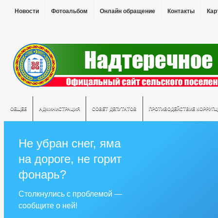
Новости
Фотоальбом
Онлайн обращение
Контакты
Кар
ОБЩЕЕ
АДМИНИСТРАЦИЯ
СОВЕТ ДЕПУТАТОВ
ПРОТИВОДЕЙСТВИЕ КОРРУПЦ
Не убран снег, яма
на дороге, не горит
фонарь?
Столкнулись с проблемой —
сообщите о ней!