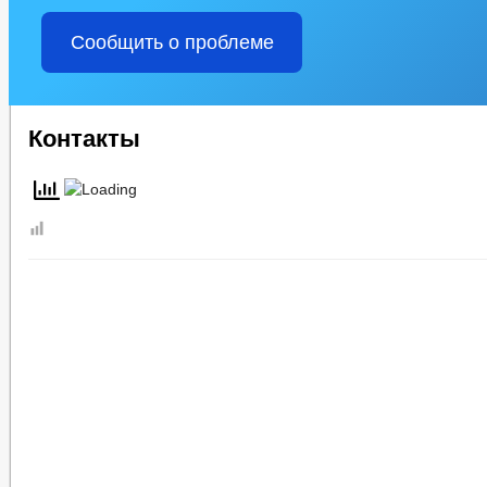
Рабочая группа по делам несовершеннолетних и защите их прав
Реквизиты
Сообщить о проблеме
Целевые программы
Сход граждан
Состав поселения
Градостроительство
Благоустройство
Контакты
Генеральный план
Схема теплоснабжения
Правила землепользования
Схема водоснабжения и водоотведения
Предпринимательство
Информационные материалы
Оборот товаров, работ и услуг
Закупка товаров, работ и услуг
Совет по предпринимательству
Число замещенных рабочих мест
Индивидуальные предприниматели
Финансово-экономическое состояние субъектов
Количество субъектов малого и среднего предпринемательства
Статистические данные
Закупка товаров, работ и услуг
Подведомственные организации
Сведения о доходах сотрудников
Протокольные поручения Главы ЧР