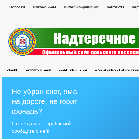
Новости
Фотоальбом
Онлайн обращение
Контакты
Кар
ОБЩЕЕ
АДМИНИСТРАЦИЯ
СОВЕТ ДЕПУТАТОВ
ПРОТИВОДЕЙСТВИЕ КОРРУПЦ
Не убран снег, яма
на дороге, не горит
фонарь?
Столкнулись с проблемой —
сообщите о ней!