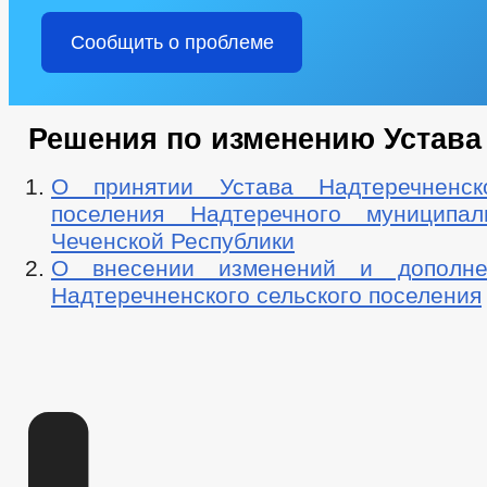
Сообщить о проблеме
Решения по изменению Устава
О принятии Устава Надтеречненско
поселения Надтеречного муниципал
Чеченской Республики
О внесении изменений и дополн
Надтеречненского сельского поселения