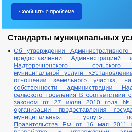
Сообщить о проблеме
Стандарты муниципальных ус
Об утверждении Административного
предоставлении Администрацией а
Надтеречненского сельского
муниципальной услуги «Установлени
отношении земельного участка, на
собственности администрации Надт
сельского поселения В соответствии 
законом от 27 июля 2010 года 
организации предоставления госуд
муниципальных услуг», пост
Правительства РФ от 16 мая 2011
разработке и утверждении адми