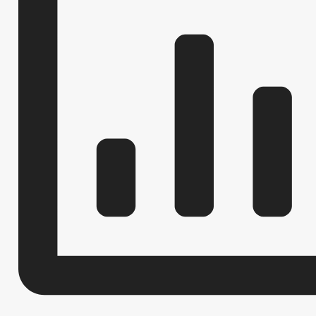
РЕШЕНИЯ
ПОСТАНОВЛЕНИЯ АДМИНИСТ
АДМИНИСТРАТИВНЫЕ РЕГЛАМЕНТЫ
ПУБЛИЧНЫЕ СЛУШАН
БЮДЖЕТ ПО ГОДАМ
БЮДЖЕТ
ОТЧЕТ ОБ ИСПОЛНЕНИИ БЮДЖЕТА
_
БЛАНКИ, ФОРМЫ, ЗАЯВЛЕНИЯ И ИНЫХ ДО
МУНИЦИПАЛЬНЫЕ УСЛУГИ
СТАНДАРТЫ МУНИЦИПАЛЬНЫХ УСЛУГ
НОРМАТИВНО-ПРАВОВЫЕ АКТЫ
М
ОБРАЩЕНИЕ К ГЛАВЕ
ИНТЕРНЕТ ПРИЕМН
ПРИЕМ ГРАЖДАН
ОБЗОРЫ ОБРАЩЕНИЙ ГРАЖДАН
ФОРМА О
РЕГЛАМЕНТ РАССМОТРЕНИЯ ОБРАЩЕНИЙ