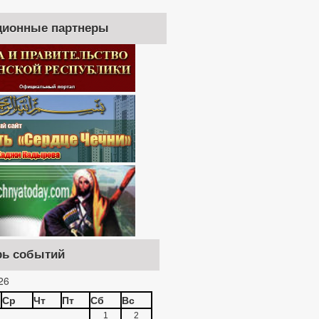
ионные партнеры
рь событий
26
Ср
Чт
Пт
Сб
Вс
1
2