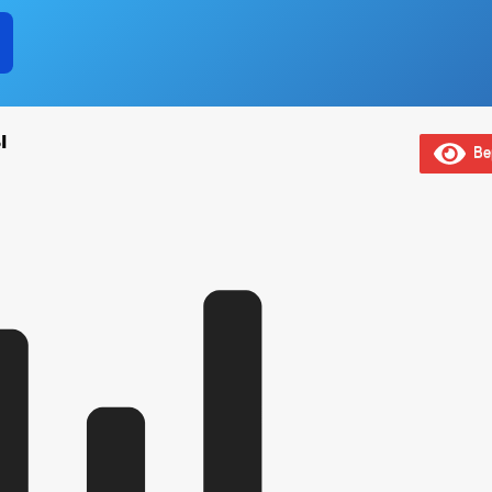
ы
Вер