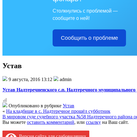
Столкнулись с проблемой —
сообщите о ней!
Сообщить о проблеме
Устав
9 августа, 2016 13:12
admin
Устав Надтеречненского с.п. Надтеречного муниципального
Опубликовано в рубрике
Устав
«
На кладбище в с. Надтеречное прошёл субботник
В мировом суде судебного участка №58 Надтеречного района о
Вы можете
оставить комментарий
, или
ссылку
на Ваш сайт.
Версия сайта для слабовидящих