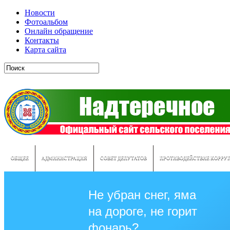
Новости
Фотоальбом
Онлайн обращение
Контакты
Карта сайта
ОБЩЕЕ
АДМИНИСТРАЦИЯ
СОВЕТ ДЕПУТАТОВ
ПРОТИВОДЕЙСТВИЕ КОРРУ
Не убран снег, яма
на дороге, не горит
фонарь?