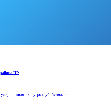
 района ЧР
сужден виновник в угрозе убийством
»