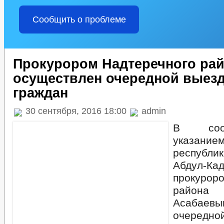
Сообщить о проблеме
Прокурором Надтеречного ра
осуществлен очередной выез
граждан
30 сентября, 2016 18:00
admin
В соот
указани
республ
Абдул-Ка
прокурор
района
Асабаев
очеред