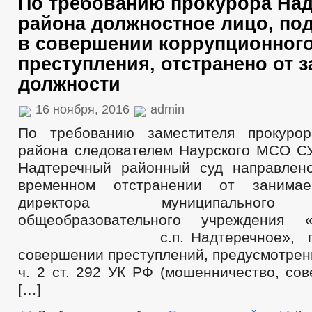
По требованию прокурора Над
района должностное лицо, по
в совершении коррупционног
преступления, отстранено от 
должности
16 ноября, 2016
admin
По требованию заместителя прокурор
района следователем Наурского МСО С
Надтеречный районный суд направлен
временном отстранении от занимае
директора муниципального
общеобразовательного учрежде
с.п. Надтеречное», подоз
совершении преступлений, предусмотренны
ч. 2 ст. 292 УК РФ (мошенничество, со
[…]