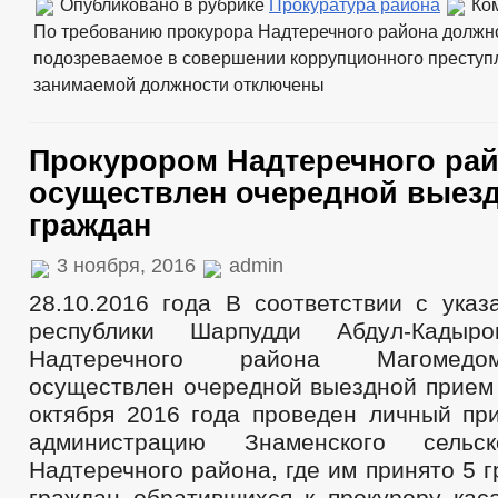
Опубликовано в рубрике
Прокуратура района
Ко
По требованию прокурора Надтеречного района должн
подозреваемое в совершении коррупционного преступл
занимаемой должности
отключены
Прокурором Надтеречного ра
осуществлен очередной выез
граждан
3 ноября, 2016
admin
28.10.2016 года В соответствии с указ
республики Шарпудди Абдул-Кадыро
Надтеречного района Магомед
осуществлен очередной выездной прием 
октября 2016 года проведен личный пр
администрацию Знаменского сельск
Надтеречного района, где им принято 5 
граждан обратившихся к прокурору кас