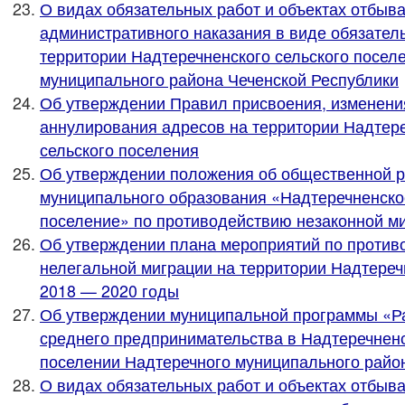
О видах обязательных работ и объектах отбыв
административного наказания в виде обязател
территории Надтеречненского сельского посел
муниципального района Чеченской Республики
Об утверждении Правил присвоения, изменени
аннулирования адресов на территории Надтер
сельского поселения
Об утверждении положения об общественной р
муниципального образования «Надтеречненско
поселение» по противодействию незаконной м
Об утверждении плана мероприятий по против
нелегальной миграции на территории Надтеречн
2018 — 2020 годы
Об утверждении муниципальной программы «Ра
среднего предпринимательства в Надтеречнен
поселении Надтеречного муниципального район
О видах обязательных работ и объектах отбыв