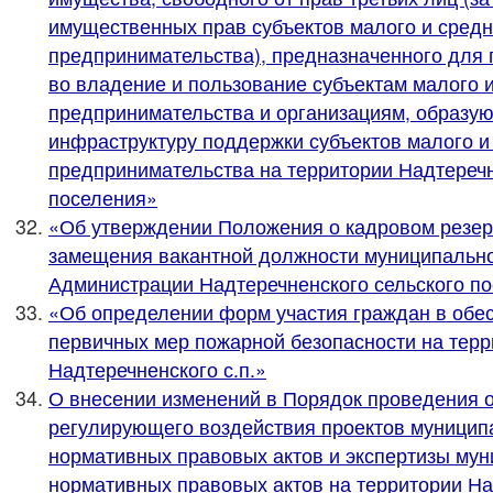
имущественных прав субъектов малого и средн
предпринимательства), предназначенного для
во владение и пользование субъектам малого 
предпринимательства и организациям, образу
инфраструктуру поддержки субъектов малого и
предпринимательства на территории Надтеречн
поселения»
«Об утверждении Положения о кадровом резер
замещения вакантной должности муниципальн
Администрации Надтеречненского сельского п
«Об определении форм участия граждан в обе
первичных мер пожарной безопасности на терр
Надтеречненского с.п.»
О внесении изменений в Порядок проведения 
регулирующего воздействия проектов муници
нормативных правовых актов и экспертизы му
нормативных правовых актов на территории На