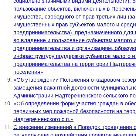
социально значимыми видами деятельности), 
пользование объектов, включенных в Перечен
имущества, свободного от прав третьих лиц (з
имущественных прав субъектов малого и средн
предпринимательства), предназначенного для
во владение и пользование субъектам малого 
предпринимательства и организациям, образу
инфраструктуру поддержки субъектов малого и
предпринимательства на территории Надтеречн
поселения»
«Об утверждении Положения о кадровом резер
замещения вакантной должности муниципальн
Администрации Надтеречненского сельского п
«Об определении форм участия граждан в обе
первичных мер пожарной безопасности на терр
Надтеречненского с.п.»
О внесении изменений в Порядок проведения 
регулирующего воздействия проектов муници