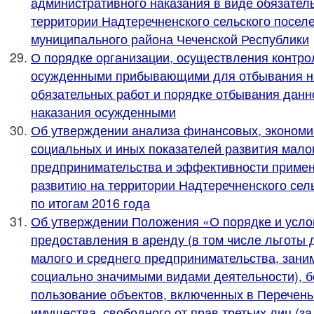
административного наказания в виде обязател
территории Надтеречненского сельского посел
муниципального района Чеченской Республики
О порядке организации, осуществления контро
осужденными прибывающими для отбывания на
обязательных работ и порядке отбывания данн
наказания осужденными
Об утверждении анализа финансовых, экономи
социальных и иных показателей развития мало
предпринимательства и эффективности примен
развитию на территории Надтеречненского сел
по итогам 2016 года
Об утверждении Положения «О порядке и усло
предоставления в аренду (в том числе льготы 
малого и среднего предпринимательства, зан
социально значимыми видами деятельности), 
пользование объектов, включенных в Перечен
имущества, свободного от прав третьих лиц (з