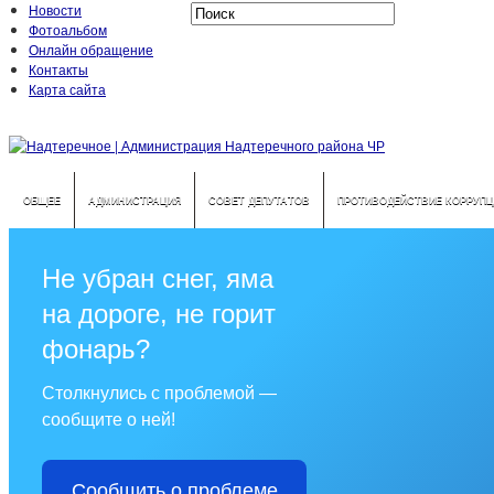
Новости
Фотоальбом
Онлайн обращение
Контакты
Карта сайта
ОБЩЕЕ
АДМИНИСТРАЦИЯ
СОВЕТ ДЕПУТАТОВ
ПРОТИВОДЕЙСТВИЕ КОРРУПЦ
Не убран снег, яма
на дороге, не горит
фонарь?
Столкнулись с проблемой —
сообщите о ней!
Сообщить о проблеме