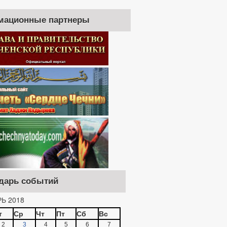
мационные партнеры
дарь событий
Ь 2018
т
Ср
Чт
Пт
Сб
Вс
2
3
4
5
6
7