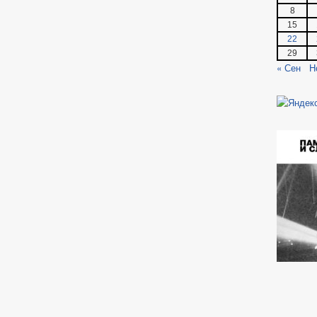
8
15
22
29
« Сен
Н