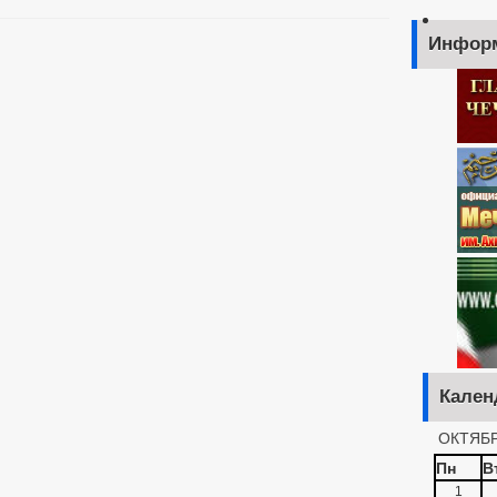
Инфор
Кален
ОКТЯБР
Пн
В
1