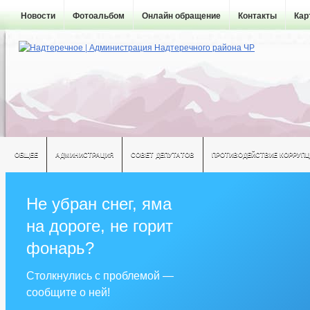
Новости
Фотоальбом
Онлайн обращение
Контакты
Кар
ОБЩЕЕ
АДМИНИСТРАЦИЯ
СОВЕТ ДЕПУТАТОВ
ПРОТИВОДЕЙСТВИЕ КОРРУПЦ
Не убран снег, яма
на дороге, не горит
фонарь?
Столкнулись с проблемой —
сообщите о ней!