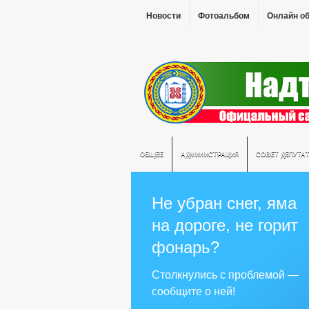
Новости
Фотоальбом
Онлайн о
ОБЩЕЕ
АДМИНИСТРАЦИЯ
СОВЕТ ДЕПУТА
Не убран снег, яма
на дороге, не горит
фонарь?
Столкнулись с проблемой —
сообщите о ней!