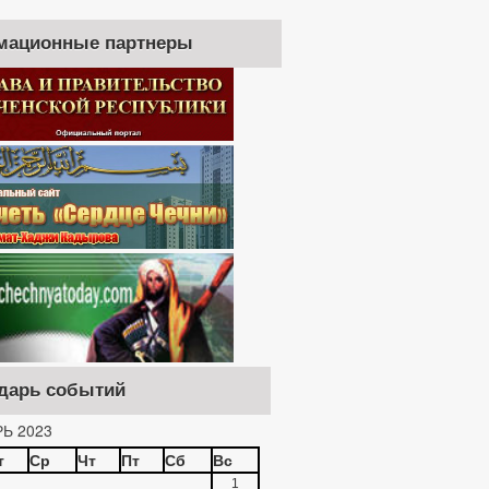
мационные партнеры
дарь событий
Ь 2023
т
Ср
Чт
Пт
Сб
Вс
1