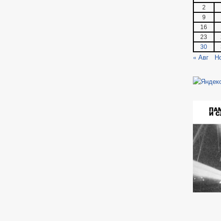
2
9
16
23
30
« Авг
Н