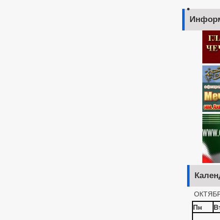
Инфор
Кален
ОКТЯБР
Пн
В