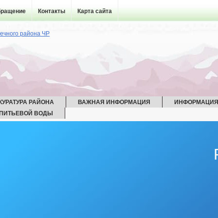
бращение
Контакты
Карта сайта
КУРАТУРА РАЙОНА
ВАЖНАЯ ИНФОРМАЦИЯ
ИНФОРМАЦИЯ
 ПИТЬЕВОЙ ВОДЫ
ЧС
 АТК
РАБОЧАЯ ГРУППА АНК
РАБОЧАЯ ГРУППА ДНВ
КЕ ПРАВОНАРУШЕНИЙ
РАБОЧАЯ ГРУППА ПО ДЕЛАМ НЕСОВЕРШЕН
РАММЫ
СХОД ГРАЖДАН
СОСТАВ ПОСЕЛЕНИЯ
ОУСТРОЙСТВО
ГЕНЕРАЛЬНЫЙ ПЛАН
СХЕМА ТЕПЛОСНАБ
СХЕМА ВОДОСНАБЖЕНИЯ И ВОДООТВЕДЕНИЯ
ФОРМАЦИОННЫЕ МАТЕРИАЛЫ
ОБОРОТ ТОВАРОВ, РАБОТ И УСЛУ