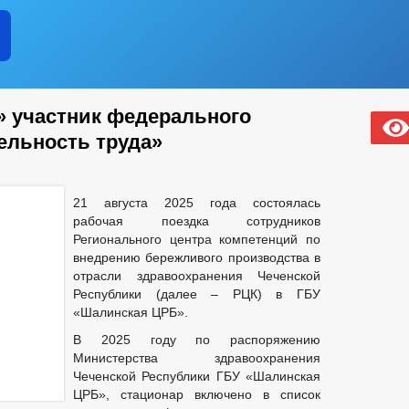
СОВЕТ ПО ПРЕДПРИНИМАТЕЛЬСТВУ
ЧИСЛО ЗАМЕЩЕННЫХ
ЕЛИ
ФИНАНСОВО-ЭКОНОМИЧЕСКОЕ СОСТОЯНИЕ СУБЪЕКТОВ
 СРЕДНЕГО ПРЕДПРИНЕМАТЕЛЬСТВА
АКУПКА ТОВАРОВ, РАБОТ И УСЛУГ
ПОДВЕДОМСТВЕННЫЕ ОРГАН
В
ПРОТОКОЛЬНЫЕ ПОРУЧЕНИЯ ГЛАВЫ ЧР
РЕЕСТР МУНИ
ЕРОК
 участник федерального
ЧЕНИИ
КОНТАКТНАЯ ИНФОРМАЦИЯ
УСЛОВИЯ И РЕЗУЛЬТ
ельность труда»
СВЕДЕНИЯ О ВАКАНТНЫХ ДОЛЖНОСТЯХ
ИПАЛЬНУЮ СЛУЖБУ
И ФУНКЦИИ
ТЕКСТЫ ОФИЦИАЛЬНЫХ ВЫСТУПЛЕНИЙ И ЗАЯВЛЕН
21 августа 2025 года состоялась
СТРУКТУРА, ПОЛНОМОЧИЯ, ЗАДАЧИ И ФУНКЦИИ
рабочая поездка сотрудников
ОДАХ ДЕПУТАТОВ
_
Регионального центра компетенций по
ИНЫЕ АКТЫ В СФЕРЕ ПРОТИВОДЕЙСТВИЯ КОРРУПЦИИ
АНТИ
внедрению бережливого производства в
отрасли здравоохранения Чеченской
ЧЕСКИЕ МАТЕРИАЛЫ
Республики (далее – РЦК) в ГБУ
ДОКУМЕНТОВ, СВЯЗАННЫХ С ПРОТИВОДЕЙСТВИЕМ КОРРУПЦИИ, ДЛЯ 
«Шалинская ЦРБ».
 ОБ ИМУЩЕСТВЕ И ОБЯЗАТЕЛЬСТВАХ ИМУЩЕСТВЕННОГО ХАРАКТЕРА
В 2025 году по распоряжению
ВАНИЙ К СЛУЖЕБНОМУ ПОВЕДЕНИЮ И УРЕГУЛИРОВАНИЮ КОНФЛИКТА 
Министерства здравоохранения
О ФАКТАХ КОРРУПЦИИ
_
Чеченской Республики ГБУ «Шалинская
РЕЕСТР НПА
ПРОЕКТЫ К ОБСУЖДЕНИЮ
ЦРБ», стационар включено в список
НЕНИЮ УСТАВА
ПЕРЕЧЕНЬ ОБЯЗАТЕЛЬНЫХ ТРЕБОВАНИЙ