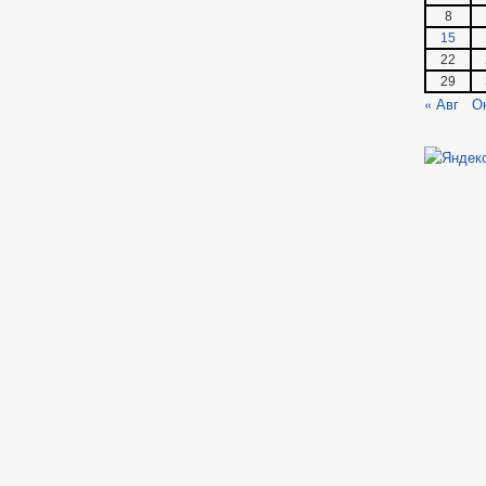
8
15
22
29
« Авг
О