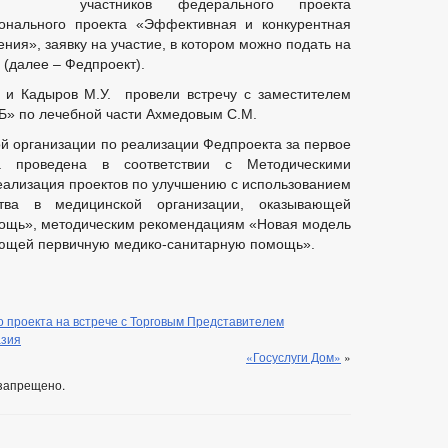
участников федерального проекта
ОСТАНОВЛЕНИЯ АДМИНИСТРАЦИИ
РАСПОРЯЖЕНИЯ АДМИНИСТ
ионального проекта «Эффективная и конкурентная
ПУБЛИЧНЫЕ СЛУШАНИЯ
МОДЕЛЬНЫЕ АКТЫ
ния», заявку на участие, в котором можно подать на
(далее – Федпроект).
БЮДЖЕТА
_
 и Кадыров М.У. провели встречу с заместителем
Б» по лечебной части Ахмедовым С.М.
РМЫ, ЗАЯВЛЕНИЯ И ИНЫХ ДОКУМЕНТОВ ДЛЯ ОКАЗАНИЯ УСЛУГ
МУНИЦИПАЛЬНЫХ УСЛУГ
РЕЕСТР МУНИЦИПАЛЬНЫХ УСЛУГ
й организации по реализации Федпроекта за первое
О-ПРАВОВЫЕ АКТЫ
МУНИЦИПАЛЬНЫЕ УСЛУГИ
а проведена в соответствии с Методическими
Е
ИНТЕРНЕТ ПРИЕМНАЯ
ГРАФИК ПРИЕМА ГРАЖДАН
ализация проектов по улучшению с использованием
ства в медицинской организации, оказывающей
Й ГРАЖДАН
ФОРМА ОБРАЩЕНИЙ И ЗАЯВЛЕНИЙ
ПОРЯДО
ощь», методическим рекомендациям «Новая модель
ОТРЕНИЯ ОБРАЩЕНИЙ
ающей первичную медико-санитарную помощь».
 проекта на встрече с Торговым Представителем
азия
«Госуслуги Дом»
»
запрещено.