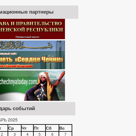
мационные партнеры
дарь событий
РЬ 2025
т
Ср
Чт
Пт
Сб
Вс
2
3
4
5
6
7