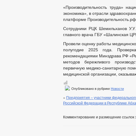
РЕШЕНИЯ
П
«Производительность труда» нац
АДМИНИСТРАТИВНЫЕ РЕГЛАМЕНТЫ
экономика», в отрасли здравоохране
БЮДЖЕТ ПО ГОДАМ
платформе Производительность.рф 
БЮДЖЕТ
ОТЧЕТ ОБ ИСПОЛНЕНИИ 
Сотрудники РЦК Шемильханов У.У.
главного врача ГБУ «Шалинская ЦР
БЛАНКИ, ФО
МУНИЦИПАЛЬНЫЕ УСЛУГИ
СТАНДАРТЫ 
Провели оценку работы медицинско
НОРМАТИВН
полугодие 2025 года. Проверк
ОБРАЩЕНИЕ К ГЛАВ
рекомендациями Минздрава РФ «Ре
ПРИЕМ ГРАЖДАН
методов бережливого производ
ОБЗОРЫ ОБРАЩЕНИ
первичную медико-санитарную пом
РЕГЛАМЕНТ РАССМ
медицинской организации, оказыв
Опубликовано в рубрике
Новости
«
Предприятия – участники федерального
Российской Федерации в Республике Абх
Комментирование и размещение ссылок 