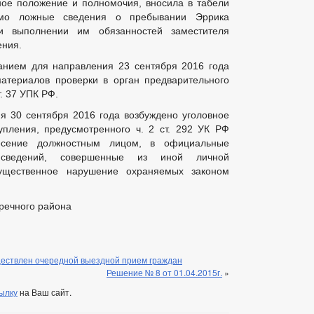
ное положение и полномочия, вносила в табели
омо ложные сведения о пребывании Эррика
 выполнении им обязанностей заместителя
ения.
анием для направления 23 сентября 2016 года
атериалов проверки в орган предварительного
т. 37 УПК РФ.
я 30 сентября 2016 года возбуждено уголовное
упления, предусмотренного ч. 2 ст. 292 УК РФ
несение должностным лицом, в официальные
сведений, совершенные из иной личной
существенное нарушение охраняемых законом
речного района
ествлен очередной выездной прием граждан
Решение № 8 от 01.04.2015г.
»
ылку
на Ваш сайт.