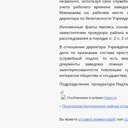
незаконно, используя свое служеб
учета рабочего времени завед
Мамакаева на рабочем месте и
директора по безопасности Учрежд
Изложенные факты явились основ
заместителем прокурора района м
расследования в порядке п. 2 ч. 2 с
В отношении директора Учреждени
дело по признакам состава прест
(служебный подлог, то есть в
документы заведомо ложных 
заинтересованности повлекшие 
интересов общества и государства).
Подразделение: прокуратура Надте
Опубликовано в рубрике
Новости
«
Прокурором Надтеречного района осущ
Вы можете
оставить комментарий
, или
сс