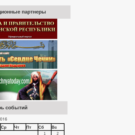
ионные партнеры
рь событий
016
Ср
Чт
Пт
Сб
Вс
1
2