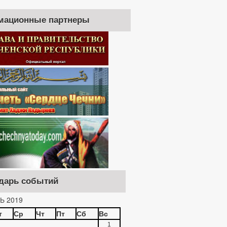
мационные партнеры
дарь событий
Ь 2019
т
Ср
Чт
Пт
Сб
Вс
1