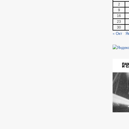
2
9
16
23
30
« Окт
Я