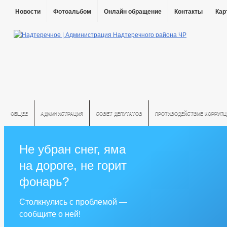
Новости
Фотоальбом
Онлайн обращение
Контакты
Кар
ОБЩЕЕ
АДМИНИСТРАЦИЯ
СОВЕТ ДЕПУТАТОВ
ПРОТИВОДЕЙСТВИЕ КОРРУПЦ
Не убран снег, яма
на дороге, не горит
фонарь?
Столкнулись с проблемой —
сообщите о ней!